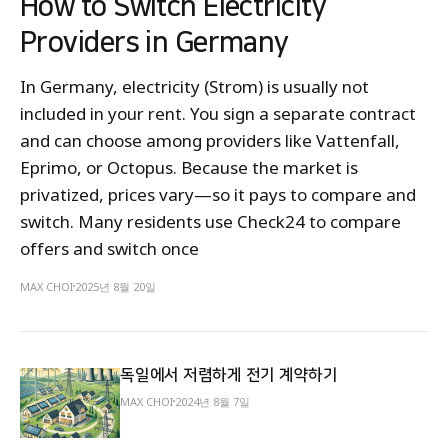
How to Switch Electricity
Providers in Germany
In Germany, electricity (Strom) is usually not
included in your rent. You sign a separate contract
and can choose among providers like Vattenfall,
Eprimo, or Octopus. Because the market is
privatized, prices vary—so it pays to compare and
switch. Many residents use Check24 to compare
offers and switch once
MAX CHOI
2025년 8월 20일
독일에서 저렴하게 전기 계약하기
MAX CHOI
2024년 8월 7일